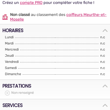
Créez un
compte PRO
pour compléter votre fiche !
Non classé
au classement des
coiffeurs Meurthe-et-
Moselle
HORAIRES
Lundi
n.c
Mardi
n.c
Mercredi
n.c
Jeudi
n.c
Vendredi
n.c
Samedi
n.c
Dimanche
n.c
PRESTATIONS
Non renseigné
SERVICES