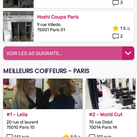
3
Hoshi Coupe Paris
9 rue Villedo
1.5
75001 Paris 01
2
VOIR LES 60 SUIVANTS...
MEILLEURS COIFFEURS - PARIS
#1 - Leila
#2 - World Cut
20 rue st laurent
70 rue Didot
75010 Paris 10
75014 Paris 14
141 avis
5.9
112 avis