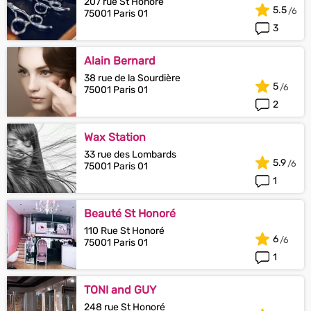
207 rue St Honoré
5.5
75001 Paris 01
3
Alain Bernard
38 rue de la Sourdière
5
75001 Paris 01
2
Wax Station
33 rue des Lombards
5.9
75001 Paris 01
1
Beauté St Honoré
110 Rue St Honoré
6
75001 Paris 01
1
TONI and GUY
248 rue St Honoré