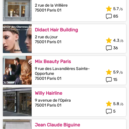
2 rue de la Vrillière
5.7
75001 Paris 01
85
Didact Hair Building
2 rue du jour
4.3
75001 Paris 01
36
Mix Beauty Paris
9 rue des Lavandières Sainte-
5.9
Opportune
75001 Paris 01
15
Willy Hairline
9 avenue de l'Opéra
5.8
75001 Paris 01
5
Jean Claude Biguine