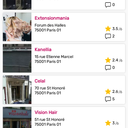
0
Extensionmania
Forum des Halles
3.5
75001 Paris 01
2
Kanellia
15 rue Etienne Marcel
2.4
75001 Paris 01
0
Celal
70 rue St Honoré
2.6
75001 Paris 01
5
Vision Hair
51 rue St Honoré
3
75001 Paris 01