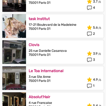
3.7
75001 Paris 01
4
task Institut
17-21 Boulevard de la Madeleine
5.6
75001 Paris 01
2
Clovis
25 rue Danielle Casanova
3.9
75001 Paris 01
3
Le Toa International
3 rue Ste Anne
4.9
75001 Paris 01
1
Absolut'Hair
4 rue Francaise
5.4