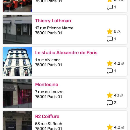
75001 Paris 01
1
Thierry Lothman
13 rue Etienne Marcel
5
75001 Paris 01
1
Le studio Alexandre de Paris
1 rue Vivienne
4.2
75001 Paris 01
1
Montecino
7 rue du Louvre
4.1
75001 Paris 01
3
R2 Coiffure
53 rue St Roch
4.2
75001 Paris 01