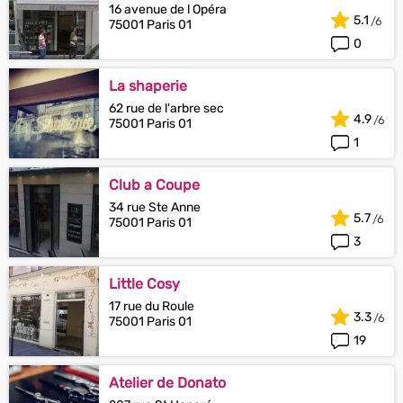
16 avenue de l Opéra
5.1
75001 Paris 01
0
La shaperie
62 rue de l'arbre sec
4.9
75001 Paris 01
1
Club a Coupe
34 rue Ste Anne
5.7
75001 Paris 01
3
Little Cosy
17 rue du Roule
3.3
75001 Paris 01
19
Atelier de Donato