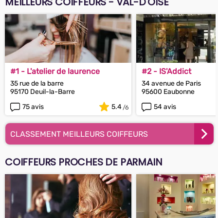
MEILLEURS COIFFEURS - VAL-D'OISE
#1 - L'atelier de laurence
#2 - IS'Addict
35 rue de la barre
34 avenue de Paris
95170 Deuil-la-Barre
95600 Eaubonne
75 avis
5.4
54 avis
CLASSEMENT MEILLEURS COIFFEURS
COIFFEURS PROCHES DE PARMAIN