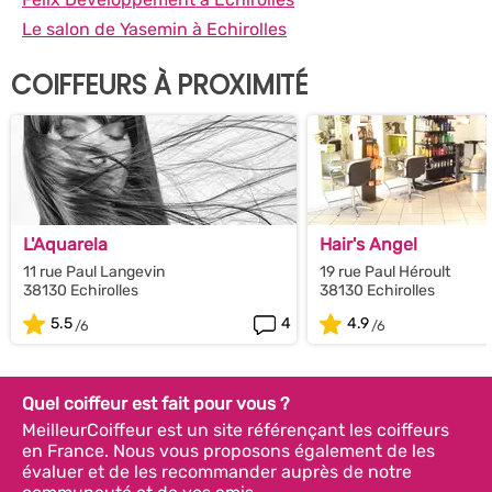
Le salon de Yasemin à Echirolles
COIFFEURS À PROXIMITÉ
L'Aquarela
Hair's Angel
11 rue Paul Langevin
19 rue Paul Héroult
38130 Echirolles
38130 Echirolles
5.5
4
4.9
Quel coiffeur est fait pour vous ?
MeilleurCoiffeur est un site référençant les coiffeurs
en France. Nous vous proposons également de les
évaluer et de les recommander auprès de notre