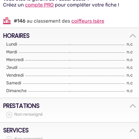
Créez un
compte PRO
pour compléter votre fiche !
#146
au classement des
coiffeurs Isère
HORAIRES
Lundi
n.c
Mardi
n.c
Mercredi
n.c
Jeudi
n.c
Vendredi
n.c
Samedi
n.c
Dimanche
n.c
PRESTATIONS
Non renseigné
SERVICES
Non renseigné