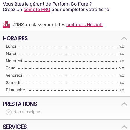
Vous êtes le gérant de Perform Coiffure ?
Créez un
compte PRO
pour compléter votre fiche !
#182
au classement des
coiffeurs Hérault
HORAIRES
Lundi
n.c
Mardi
n.c
Mercredi
n.c
Jeudi
n.c
Vendredi
n.c
Samedi
n.c
Dimanche
n.c
PRESTATIONS
Non renseigné
SERVICES