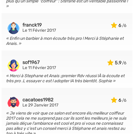
plus qu'un simple "coiffeur" : Stéfane est un véritable passionné !
franck19
6
Le 11 Février 2017
Enfin un barbier à mon écoute très pro ! Merci à Stéphanie et
Anais.
sof1967
5.9
Le 11 Février 2017
Merci à Stephane et Anais ;premier Rdv réussi !À la écoute et
très pro .L essayer c est l adopter !A très bientôt. Sophie
cacatoes1982
6
Le 29 Janvier 2017
Je viens de voir que ce salon est encore élu meilleur coiffeur
2017 cela ne me surprend pas car ils sont les meilleurs je ne suis
jamais déçue l'ambiance est cool et pro si vous ne connaissez
pas allez y c'est un conseil merci à Stéphane et anais restez au
top à trés vite