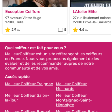
Exception Coiffure
L'Atelier Elite
97 avenue Victor Hugo
27 rue lieutenant colonel
19000 Tulle
19100 Brive-la-Gaillarde
2.9
5
4.6
Quel coiffeur est fait pour vous ?
MeilleurCoiffeur est un site référençant les coiffeurs
en France. Nous vous proposons également de les
évaluer et de les recommander auprès de notre
communauté et de vos amis.
Accès rapide
Meilleur Coiffeur Treignac
Meilleur Coiffeur
Meilhards
Meilleur Coiffeur Salon-
Meilleur Coiffeur
la-Tour
Montaignac-Saint-
Hippolyte
Meilleur Coiffeur Bugeat
Meilleur Coiffeur Bort-