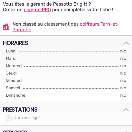
Vous êtes le gérant de Pessotto Brigitt ?
Créez un
compte PRO
pour compléter votre fiche !
Non classé
au classement des
coiffeurs Tarn-et-
Garonne
HORAIRES
Lundi
n.c
Mardi
n.c
Mercredi
n.c
Jeudi
n.c
Vendredi
n.c
Samedi
n.c
Dimanche
n.c
PRESTATIONS
Non renseigné