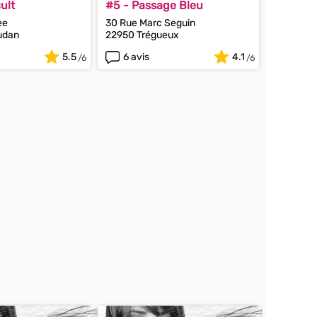
ult
#5 - Passage Bleu
ee
30 Rue Marc Seguin
udan
22950 Trégueux
5.5
6 avis
4.1