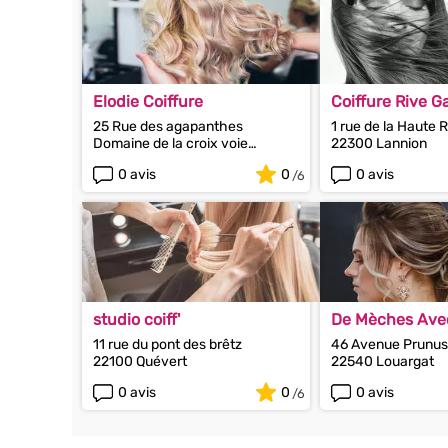
Elodie Coiffure
Coiffure Rive 
25 Rue des agapanthes
1 rue de la Haute 
Domaine de la croix voie
22300 Lannion
22400 Planguenoual
0 avis
0
0 avis
studio coiff'
De Mèches Ave
(vanessa Neude
11 rue du pont des brêtz
46 Avenue Prunus
22100 Quévert
22540 Louargat
0 avis
0
0 avis