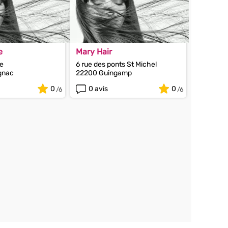
e
Mary Hair
le
6 rue des ponts St Michel
gnac
22200 Guingamp
0
0 avis
0