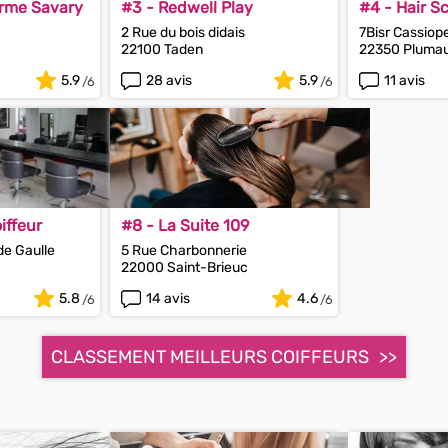
orme Savary
#3 - Redwell Play
#4 - Hair Sc
2 Rue du bois didais
7Bisr Cassiop
22100 Taden
22350 Pluma
5.9
28 avis
5.9
11 avis
oiffeur
#8 - La Suite 109
de Gaulle
5 Rue Charbonnerie
22000 Saint-Brieuc
5.8
14 avis
4.6
CLASSEMENT MEILLEURS COIFFEURS