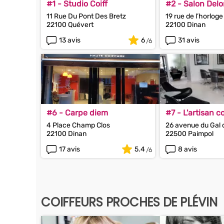
#1 - Studio Coiff
#2 - Salon Del
11 Rue Du Pont Des Bretz
19 rue de l’horloge
22100 Quévert
22100 Dinan
13 avis
6
31 avis
#6 - Carpe diem
#7 - L'artisan c
4 Place Champ Clos
26 avenue du Gal 
22100 Dinan
22500 Paimpol
17 avis
5.4
8 avis
COIFFEURS PROCHES DE PLÉVIN