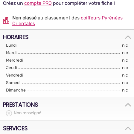
Créez un
compte PRO
pour compléter votre fiche !
Non classé
au classement des
coiffeurs Pyrénées-
Orientales
HORAIRES
Lundi
n.c
Mardi
n.c
Mercredi
n.c
Jeudi
n.c
Vendredi
n.c
Samedi
n.c
Dimanche
n.c
PRESTATIONS
Non renseigné
SERVICES