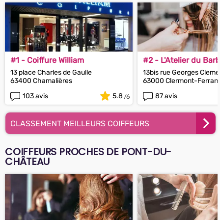
#1 - Coiffure William
#2 - L'Atelier du Barb
13 place Charles de Gaulle
13bis rue Georges Clem
63400 Chamalières
63000 Clermont-Ferran
103 avis
5.8
87 avis
CLASSEMENT MEILLEURS COIFFEURS
COIFFEURS PROCHES DE PONT-DU-
CHÂTEAU