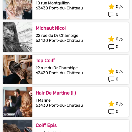
10 rue Montguillon
0
63430 Pont-du-Château
0
Michaut Nicol
22 rue du Dr Chambige
0
63430 Pont-du-Château
0
Top Coiff
19 rue du Dr Chambige
0
63430 Pont-du-Château
0
Hair De Martine (l')
r Marine
0
63430 Pont-du-Château
0
Coiff Epis