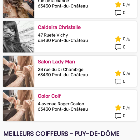
rue de la Marine
0
63430 Pont-du-Château
0
Caldeira Christelle
47 Ruete Vichy
0
63430 Pont-du-Château
0
Salon Lady Man
28 rue du Dr Chambige
0
63430 Pont-du-Château
0
Color Coif
4 avenue Roger Coulon
0
63430 Pont-du-Château
0
MEILLEURS COIFFEURS - PUY-DE-DÔME