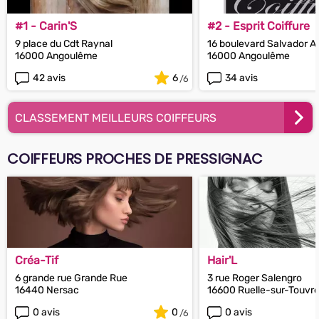
#1 - Carin'S
#2 - Esprit Coiffure
9 place du Cdt Raynal
16 boulevard Salvador A
16000 Angoulême
16000 Angoulême
42 avis
6
34 avis
CLASSEMENT MEILLEURS COIFFEURS
COIFFEURS PROCHES DE PRESSIGNAC
Créa-Tif
Hair'L
6 grande rue Grande Rue
3 rue Roger Salengro
16440 Nersac
16600 Ruelle-sur-Touvr
0 avis
0
0 avis