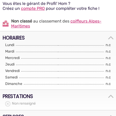
Vous êtes le gérant de Profil' Hom ?
Créez un
compte PRO
pour compléter votre fiche !
Non classé
au classement des
coiffeurs Alpes-
Maritimes
HORAIRES
Lundi
n.c
Mardi
n.c
Mercredi
n.c
Jeudi
n.c
Vendredi
n.c
Samedi
n.c
Dimanche
n.c
PRESTATIONS
Non renseigné