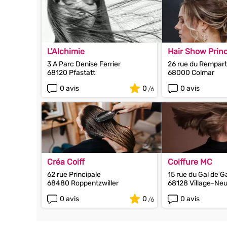
L'Alchimie
Hair Show Prin
3 A Parc Denise Ferrier
26 rue du Rempart
68120 Pfastatt
68000 Colmar
0 avis
0
0 avis
Créa Coiff
Coiffure MC
62 rue Principale
15 rue du Gal de G
68480 Roppentzwiller
68128 Village-Neu
0 avis
0
0 avis