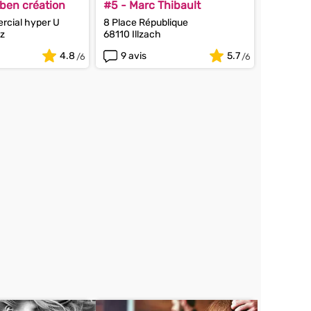
ben création
#5 - Marc Thibault
rcial hyper U
8 Place République
tz
68110 Illzach
4.8
9 avis
5.7