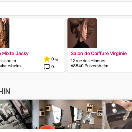
e Mixte Jacky
Salon de Coiffure Virginie
0
Ensisheim
12 rue des Mineurs
ulversheim
68840 Pulversheim
0
HIN