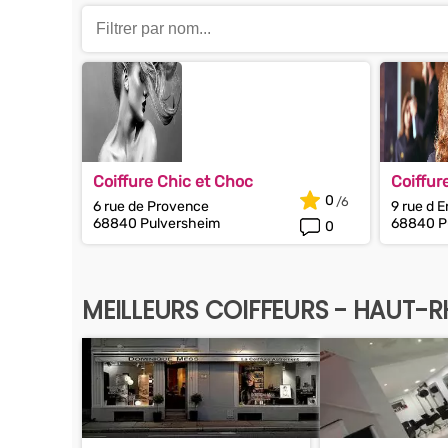
Coiffure Chic et Choc
Coiffur
0
6 rue de Provence
9 rue d 
68840 Pulversheim
68840 P
0
MEILLEURS COIFFEURS - HAUT-R