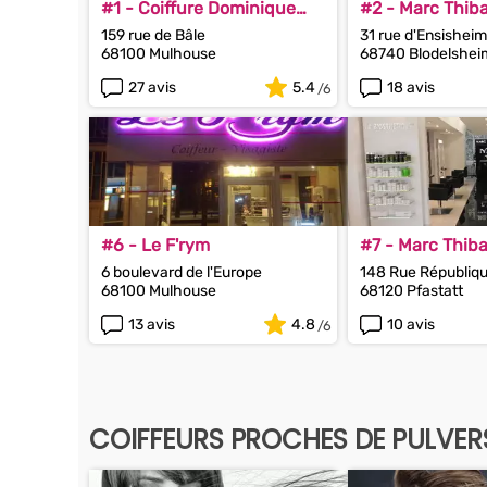
#1 - Coiffure Dominique
#2 - Marc Thiba
Mess
& barbier
159 rue de Bâle
31 rue d'Ensisheim
68100 Mulhouse
68740 Blodelshei
27 avis
5.4
18 avis
#6 - Le F'rym
#7 - Marc Thiba
Coiffeur & barb
6 boulevard de l'Europe
148 Rue Républiq
68100 Mulhouse
68120 Pfastatt
13 avis
4.8
10 avis
COIFFEURS PROCHES DE PULVER