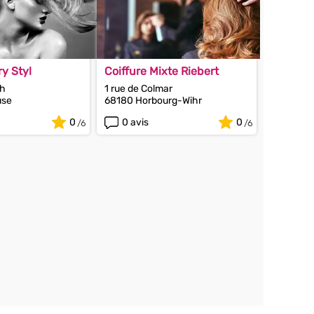
ry Styl
Coiffure Mixte Riebert
ch
1 rue de Colmar
use
68180 Horbourg-Wihr
0
0 avis
0