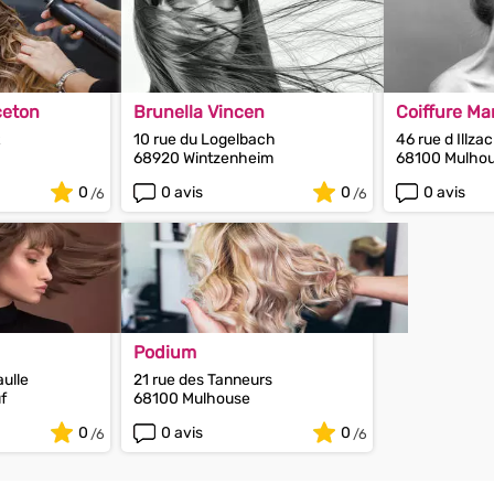
ceton
Brunella Vincen
Coiffure Ma
10 rue du Logelbach
46 rue d Illza
68920 Wintzenheim
68100 Mulho
0
0 avis
0
0 avis
Podium
aulle
21 rue des Tanneurs
f
68100 Mulhouse
0
0 avis
0