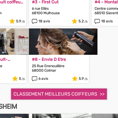
ult coiffeur
#3 - First Cut
#4 - Montal
6 rue Ellès
Centre comme
m
68100 Mulhouse
68510 Sieren
5.9
18 avis
5.2
18 avis
ult-
#8 - Envie D Etre
ier
ue
25 Rue Grenouillère
68000 Colmar
5
6 avis
5.9
CLASSEMENT MEILLEURS COIFFEURS
SHEIM