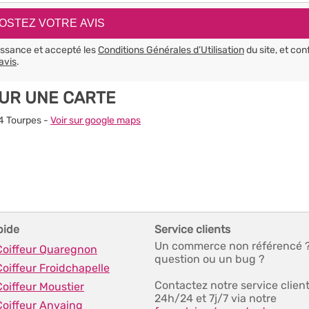
aissance et accepté les
Conditions Générales d’Utilisation
du site, et con
avis
.
UR UNE CARTE
04 Tourpes -
Voir sur google maps
pide
Service clients
Un commerce non référencé 
 Coiffeur Quaregnon
question ou un bug ?
Coiffeur Froidchapelle
Contactez notre service clien
Coiffeur Moustier
24h/24 et 7j/7 via notre
Coiffeur Anvaing