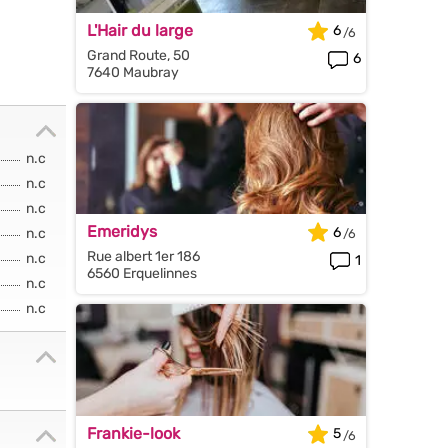
L'Hair du large
6
Grand Route, 50
6
7640 Maubray
n.c
n.c
n.c
Emeridys
6
n.c
Rue albert 1er 186
n.c
1
6560 Erquelinnes
n.c
n.c
Frankie-look
5