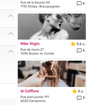
Rue de la bourse 43
6
7110 Strépy-Bracquegnies
Mike Virgin
5.2
Rue de mons 27
5
7090 Braine-le-Comte
Id Coiffure
6
Rue jean jaurès 191
3
6020 Dampremy