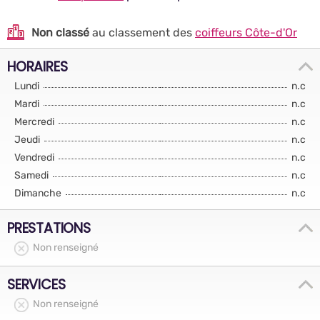
Non classé
au classement des
coiffeurs Côte-d'Or
HORAIRES
Lundi
n.c
Mardi
n.c
Mercredi
n.c
Jeudi
n.c
Vendredi
n.c
Samedi
n.c
Dimanche
n.c
PRESTATIONS
Non renseigné
SERVICES
Non renseigné