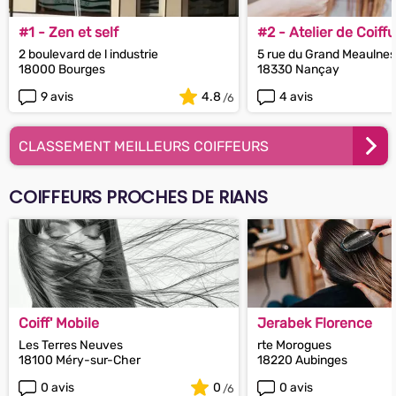
#1 - Zen et self
#2 - Atelier de Coiff
2 boulevard de l industrie
5 rue du Grand Meaulnes
18000 Bourges
18330 Nançay
9 avis
4.8
4 avis
CLASSEMENT MEILLEURS COIFFEURS
COIFFEURS PROCHES DE RIANS
Coiff' Mobile
Jerabek Florence
Les Terres Neuves
rte Morogues
18100 Méry-sur-Cher
18220 Aubinges
0 avis
0
0 avis