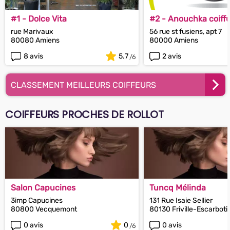
#1 - Dolce Vita
#2 - Anouchka coiff
rue Marivaux
56 rue st fusiens, apt 7
80080 Amiens
80000 Amiens
8 avis
5.7
2 avis
CLASSEMENT MEILLEURS COIFFEURS
COIFFEURS PROCHES DE ROLLOT
Salon Capucines
Tuncq Mélinda
3imp Capucines
131 Rue Isaie Sellier
80800 Vecquemont
80130 Friville-Escarboti
0 avis
0
0 avis