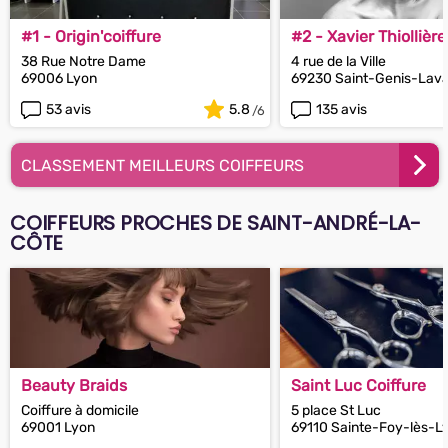
#1 - Origin'coiffure
#2 - Xavier Thiollière
38 Rue Notre Dame
4 rue de la Ville
69006 Lyon
69230 Saint-Genis-Lava
53 avis
5.8
135 avis
CLASSEMENT MEILLEURS COIFFEURS
COIFFEURS PROCHES DE SAINT-ANDRÉ-LA-
CÔTE
Beauty Braids
Saint Luc Coiffure
Coiffure à domicile
5 place St Luc
69001 Lyon
69110 Sainte-Foy-lès-L