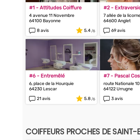
#1 - Attitudes Coiffure
#2 - Extraversi
4 avenue 11 Novembre
7 allée de la licorn
64100 Bayonne
64600 Anglet
8 avis
5.4
69 avis
#6 - Entremêlé
#7 - Pascal Cos
6, place de la Hourquie
route Nationale 10
64230 Lescar
64122 Urrugne
21 avis
5.8
3 avis
COIFFEURS PROCHES DE SAINT-