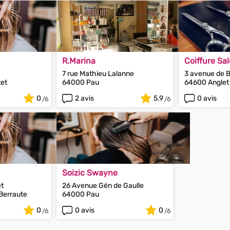
R.Marina
Coiffure S
Fabien
7 rue Mathieu Lalanne
3 avenue de 
tet
64000 Pau
64600 Anglet
0
2 avis
5.9
0 avis
Soizic Swayne
et
26 Avenue Gén de Gaulle
Berraute
64000 Pau
0
0 avis
0