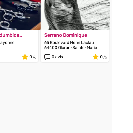
aldumbide
Serrano Dominique
Bayonne
65 Boulevard Henri Laclau
64400 Oloron-Sainte-Marie
0
0 avis
0