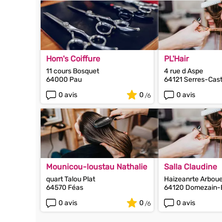
Hom's Coiffure
PL'Hair
11 cours Bosquet
4 rue d Aspe
64000 Pau
64121 Serres-Cas
0 avis
0
0 avis
Mounicou-loustau Nathalie
Salla Claudine
quart Talou Plat
Haizeanrte Arbou
64570 Féas
64120 Domezain-
0 avis
0
0 avis