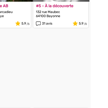
re AB
#5 - À la découverte
arcadieu
132 rue Maubec
ye
64100 Bayonne
5.9
31 avis
5.9