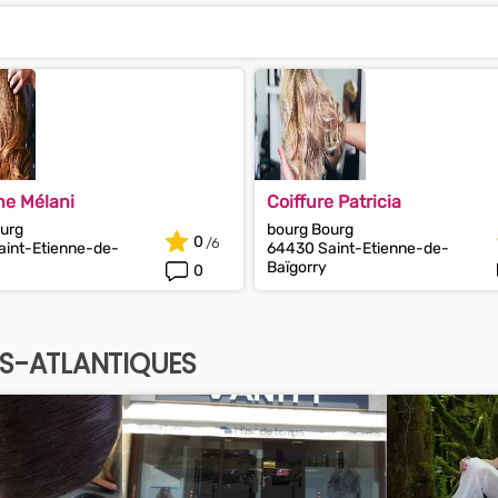
he Mélani
Coiffure Patricia
urg
bourg Bourg
0
int-Etienne-de-
64430 Saint-Etienne-de-
Baïgorry
0
ES-ATLANTIQUES