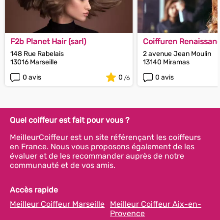
F2b Planet Hair (sarl)
Coiffuren Renaissan
148 Rue Rabelais
2 avenue Jean Moulin
13016 Marseille
13140 Miramas
0 avis
0
0 avis
Quel coiffeur est fait pour vous ?
MeilleurCoiffeur est un site référençant les coiffeurs
en France. Nous vous proposons également de les
évaluer et de les recommander auprès de notre
communauté et de vos amis.
Accès rapide
Meilleur Coiffeur Marseille
Meilleur Coiffeur Aix-en-
Provence