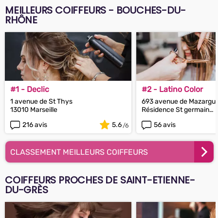
MEILLEURS COIFFEURS - BOUCHES-DU-
RHÔNE
#1 - Declic
#2 - Latino Color
1 avenue de St Thys
693 avenue de Mazargue
13010 Marseille
Résidence St germain
13009 Marseille
216 avis
5.6
56 avis
CLASSEMENT MEILLEURS COIFFEURS
COIFFEURS PROCHES DE SAINT-ETIENNE-
DU-GRÈS