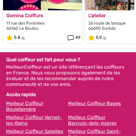
Gomina Coiffure
L'atelier
11 rue des Pyrénées
26 route de laroque
66160 Le Boulou
66690 Sorède
5.8
49
5.9
Quel coiffeur est fait pour vous ?
MeilleurCoiffeur est un site référençant les coiffeurs
en France. Nous vous proposons également de les
évaluer et de les recommander auprès de notre
communauté et de vos amis.
Accès rapide
Meilleur Coiffeur
Meilleur Coiffeur Bages
Bouleternère
Meilleur Coiffeur Vernet-
Meilleur Coiffeur
les-Bains
Banyuls-dels-Aspres
Meilleur Coiffeur Saleilles
Meilleur Coiffeur Saint-