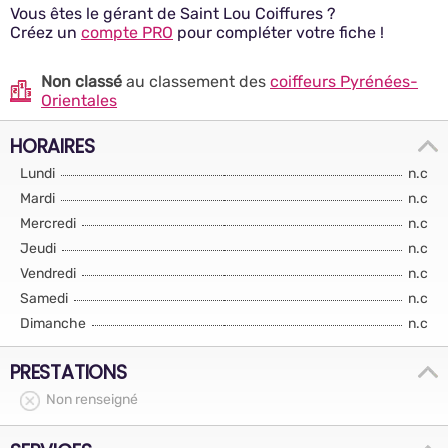
Vous êtes le gérant de Saint Lou Coiffures ?
Créez un
compte PRO
pour compléter votre fiche !
Non classé
au classement des
coiffeurs Pyrénées-
Orientales
HORAIRES
Lundi
n.c
Mardi
n.c
Mercredi
n.c
Jeudi
n.c
Vendredi
n.c
Samedi
n.c
Dimanche
n.c
PRESTATIONS
Non renseigné