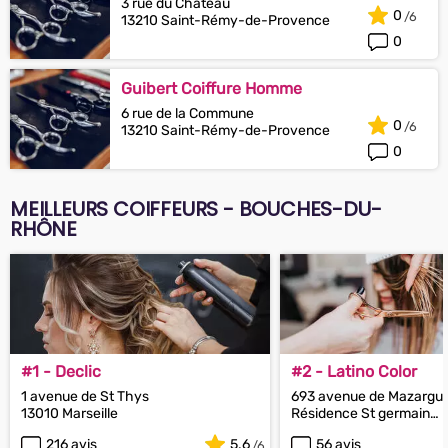
3 rue du Château
0
13210 Saint-Rémy-de-Provence
0
Guibert Coiffure Homme
6 rue de la Commune
0
13210 Saint-Rémy-de-Provence
0
MEILLEURS COIFFEURS - BOUCHES-DU-
RHÔNE
#1 - Declic
#2 - Latino Color
1 avenue de St Thys
693 avenue de Mazargue
13010 Marseille
Résidence St germain
13009 Marseille
216 avis
5.6
56 avis