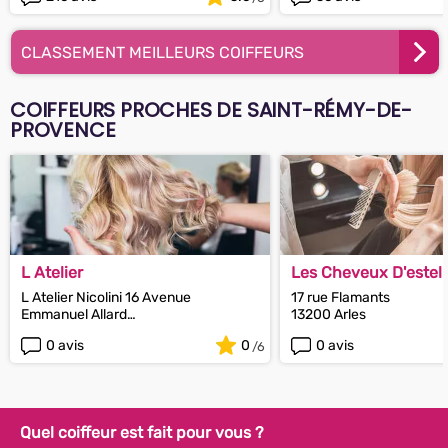
CLASSEMENT MEILLEURS COIFFEURS
COIFFEURS PROCHES DE SAINT-RÉMY-DE-
PROVENCE
L Atelier
Les Cheveux D'estell
L Atelier Nicolini 16 Avenue
17 rue Flamants
Emmanuel Allard
13200 Arles
13011 Marseille
0 avis
0
0 avis
Quel coiffeur est fait pour vous ?