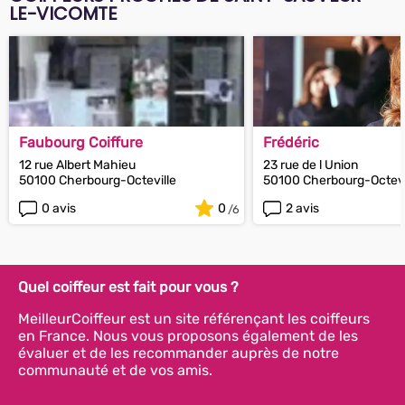
LE-VICOMTE
Faubourg Coiffure
Frédéric
12 rue Albert Mahieu
23 rue de l Union
50100 Cherbourg-Octeville
50100 Cherbourg-Octevi
0 avis
0
2 avis
Quel coiffeur est fait pour vous ?
MeilleurCoiffeur est un site référençant les coiffeurs
en France. Nous vous proposons également de les
évaluer et de les recommander auprès de notre
communauté et de vos amis.