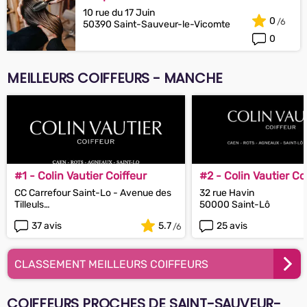
10 rue du 17 Juin
0
50390 Saint-Sauveur-le-Vicomte
0
MEILLEURS COIFFEURS - MANCHE
#1 - Colin Vautier Coiffeur
#2 - Colin Vautier Co
CC Carrefour Saint-Lo - Avenue des
32 rue Havin
Tilleuls
50000 Saint-Lô
50000 Saint-Lô
37 avis
5.7
25 avis
CLASSEMENT MEILLEURS COIFFEURS
COIFFEURS PROCHES DE SAINT-SAUVEUR-