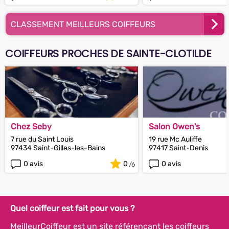
CLASSEMENT MEILLEURS COIFFEURS
COIFFEURS PROCHES DE SAINTE-CLOTILDE
Chez Seby
Salon Owen's
7 rue du Saint Louis
19 rue Mc Auliffe
97434 Saint-Gilles-les-Bains
97417 Saint-Denis
0 avis
0
0 avis
Quel coiffeur est fait pour vous ?
MeilleurCoiffeur est un site référençant les coiffeurs