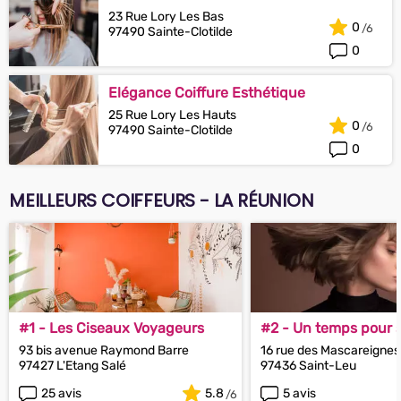
23 Rue Lory Les Bas
0
97490 Sainte-Clotilde
0
Elégance Coiffure Esthétique
25 Rue Lory Les Hauts
0
97490 Sainte-Clotilde
0
MEILLEURS COIFFEURS - LA RÉUNION
#1 - Les Ciseaux Voyageurs
#2 - Un temps pour s
93 bis avenue Raymond Barre
16 rue des Mascareignes
97427 L'Etang Salé
97436 Saint-Leu
25 avis
5.8
5 avis