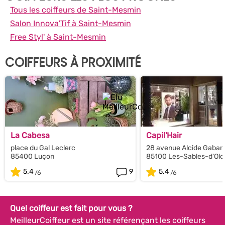
Tous les coiffeurs de Saint-Mesmin
Salon Innova'Tif à Saint-Mesmin
Free Styl' à Saint-Mesmin
COIFFEURS À PROXIMITÉ
La Cabesa
Capil'Hair
place du Gal Leclerc
28 avenue Alcide Gabar
85400 Luçon
85100 Les-Sables-d'Ol
5.4
9
5.4
Quel coiffeur est fait pour vous ?
MeilleurCoiffeur est un site référençant les coiffeurs