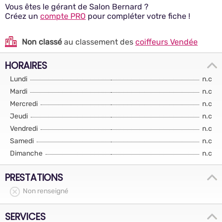
Vous êtes le gérant de Salon Bernard ?
Créez un
compte PRO
pour compléter votre fiche !
Non classé
au classement des
coiffeurs Vendée
HORAIRES
Lundi
n.c
Mardi
n.c
Mercredi
n.c
Jeudi
n.c
Vendredi
n.c
Samedi
n.c
Dimanche
n.c
PRESTATIONS
Non renseigné
SERVICES