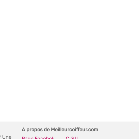
A propos de Meilleurcoiffeur.com
? Une
Page Facebok
C.G.U