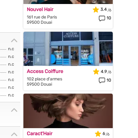
Nouvel Hair
3.4
161 rue de Paris
10
59500 Douai
n.c
n.c
n.c
Access Coiffure
4.9
n.c
102 place d'armes
n.c
10
59500 Douai
n.c
n.c
Caract'Hair
6