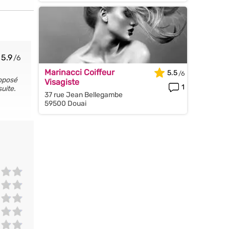
5.9
Marinacci Coiffeur
5.5
roposé
Visagiste
1
uite.
37 rue Jean Bellegambe
59500 Douai