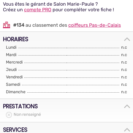
Vous êtes le gérant de Salon Marie-Paule ?
Créez un
compte PRO
pour compléter votre fiche !
#134
au classement des
coiffeurs Pas-de-Calais
HORAIRES
Lundi
n.c
Mardi
n.c
Mercredi
n.c
Jeudi
n.c
Vendredi
n.c
Samedi
n.c
Dimanche
n.c
PRESTATIONS
Non renseigné
SERVICES