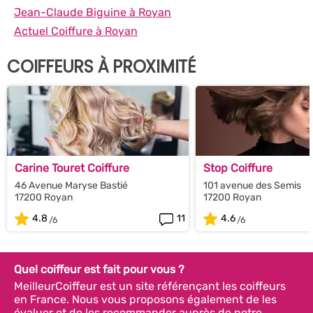
Jean-Claude Biguine à Royan
Actuel Coiffure à Royan
COIFFEURS À PROXIMITÉ
Carine Touret Coiffure
Stop Coiffure
46 Avenue Maryse Bastié
101 avenue des Semis
17200 Royan
17200 Royan
4.8
11
4.6
Quel coiffeur est fait pour vous ?
MeilleurCoiffeur est un site référençant les coiffeurs
en France. Nous vous proposons également de les
évaluer et de les recommander auprès de notre