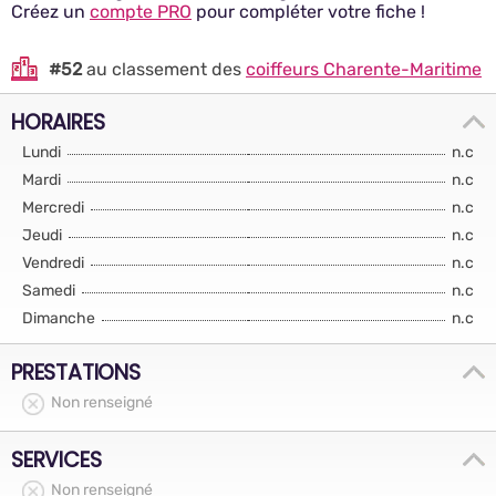
Créez un
compte PRO
pour compléter votre fiche !
#52
au classement des
coiffeurs Charente-Maritime
HORAIRES
Lundi
n.c
Mardi
n.c
Mercredi
n.c
Jeudi
n.c
Vendredi
n.c
Samedi
n.c
Dimanche
n.c
PRESTATIONS
Non renseigné
SERVICES
Non renseigné