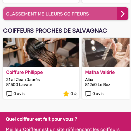
CLASSEMENT MEILLEURS COIFFEURS
COIFFEURS PROCHES DE SALVAGNAC
Coiffure Philippe
Matha Valérie
21 all Jean Jaurès
Alba
81500 Lavaur
81260 Le Bez
0 avis
0
0 avis
Quel coiffeur est fait pour vous ?
MeilleurCoiffeur est un site référençant les coiffeurs