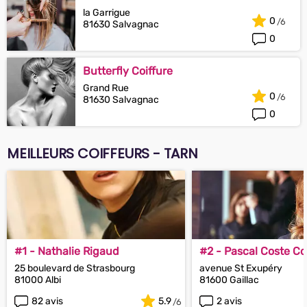
la Garrigue
0
81630 Salvagnac
0
Butterfly Coiffure
Grand Rue
0
81630 Salvagnac
0
MEILLEURS COIFFEURS - TARN
#1 - Nathalie Rigaud
#2 - Pascal Coste Co
25 boulevard de Strasbourg
avenue St Exupéry
81000 Albi
81600 Gaillac
82 avis
5.9
2 avis