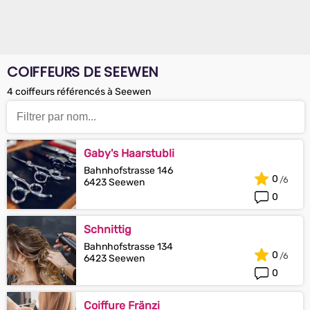
COIFFEURS DE SEEWEN
4 coiffeurs référencés à Seewen
Gaby's Haarstubli
Bahnhofstrasse 146
0
6423 Seewen
0
Schnittig
Bahnhofstrasse 134
0
6423 Seewen
0
Coiffure Fränzi