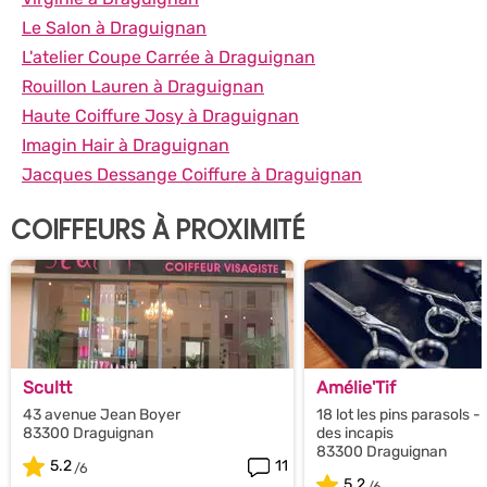
Le Salon à Draguignan
L'atelier Coupe Carrée à Draguignan
Rouillon Lauren à Draguignan
Haute Coiffure Josy à Draguignan
Imagin Hair à Draguignan
Jacques Dessange Coiffure à Draguignan
COIFFEURS À PROXIMITÉ
Scultt
Amélie'Tif
43 avenue Jean Boyer
18 lot les pins parasols 
83300 Draguignan
des incapis
83300 Draguignan
5.2
11
5.2