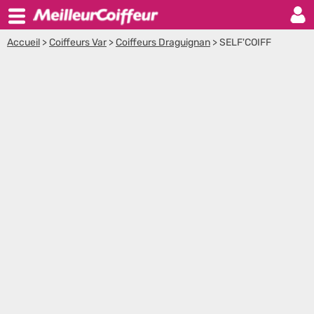
Accueil
>
Coiffeurs Var
>
Coiffeurs Draguignan
>
SELF'COIFF