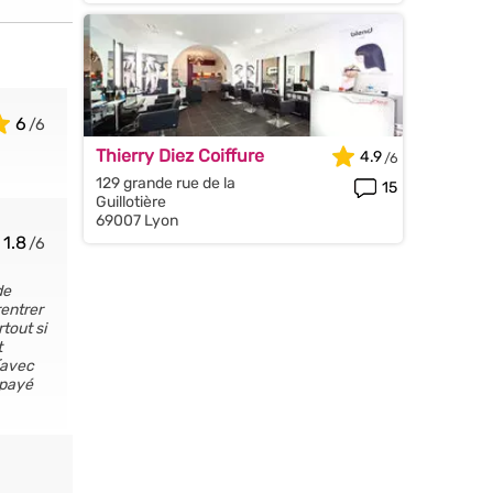
6
Thierry Diez Coiffure
4.9
129 grande rue de la
15
Guillotière
69007 Lyon
1.8
de
rentrer
tout si
t
 (avec
 payé