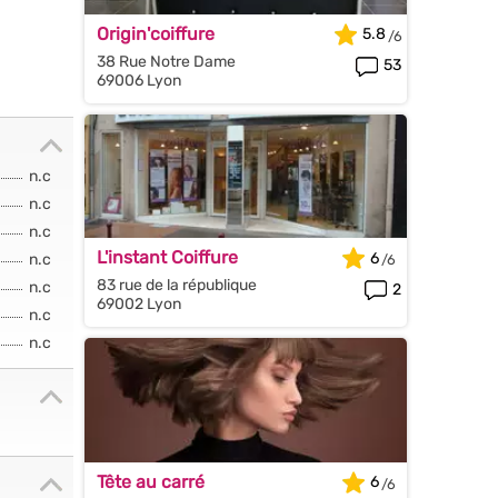
Origin'coiffure
5.8
38 Rue Notre Dame
53
69006 Lyon
n.c
n.c
n.c
L'instant Coiffure
6
n.c
83 rue de la république
n.c
2
69002 Lyon
n.c
n.c
Tête au carré
6