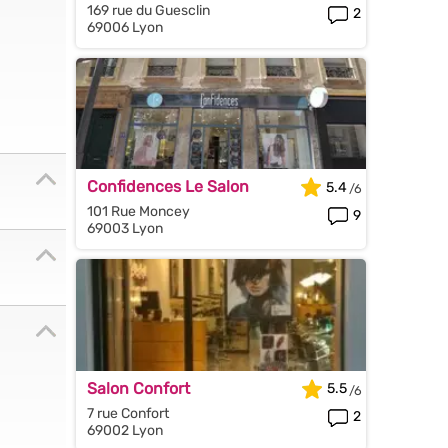
169 rue du Guesclin
2
69006 Lyon
Confidences Le Salon
5.4
101 Rue Moncey
9
69003 Lyon
Salon Confort
5.5
7 rue Confort
2
69002 Lyon