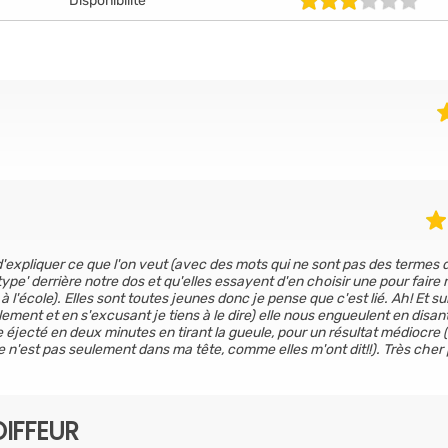
Disponibilité
expliquer ce que l'on veut (avec des mots qui ne sont pas des termes 
type' derrière notre dos et qu'elles essayent d'en choisir une pour faire 
 l'école). Elles sont toutes jeunes donc je pense que c'est lié. Ah! Et sur
ement et en s'excusant je tiens à le dire) elle nous engueulent en disan
re éjecté en deux minutes en tirant la gueule, pour un résultat médiocre
e n'est pas seulement dans ma tête, comme elles m'ont dit!!). Très cher
IFFEUR