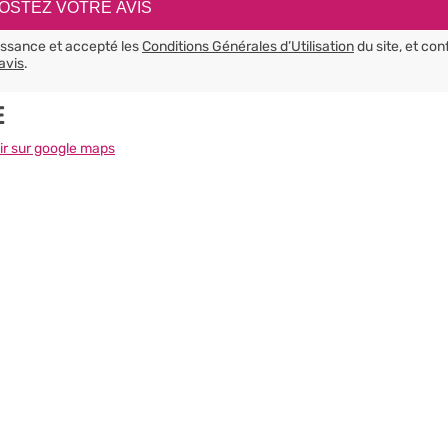
aissance et accepté les
Conditions Générales d’Utilisation
du site, et con
avis
.
E
ir sur google maps