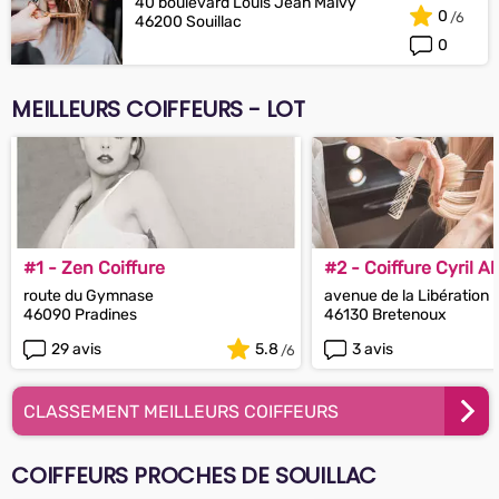
40 boulevard Louis Jean Malvy
0
46200 Souillac
0
MEILLEURS COIFFEURS - LOT
#1 - Zen Coiffure
#2 - Coiffure Cyril A
route du Gymnase
avenue de la Libération
46090 Pradines
46130 Bretenoux
29 avis
5.8
3 avis
CLASSEMENT MEILLEURS COIFFEURS
COIFFEURS PROCHES DE SOUILLAC