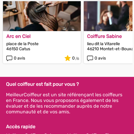
Arc en Ciel
Coiffure Sabine
place de la Poste
lieu dit la Vitarelle
46150 Catus
46210 Montet-et-Bouxa
0 avis
0
0 avis
Quel coiffeur est fait pour vous ?
MeilleurCoiffeur est un site référençant les coiffeurs
en France. Nous vous proposons également de les
évaluer et de les recommander auprès de notre
communauté et de vos amis.
Accès rapide