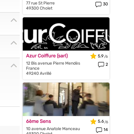
77 rue St Pierre
30
49300 Cholet
Azur Coiffure (sarl)
5.9
12 Bis avenue Pierre Mendès
2
France
49240 Avrillé
6ème Sens
5.6
10 avenue Anatole Manceau
14
49300 Cholet