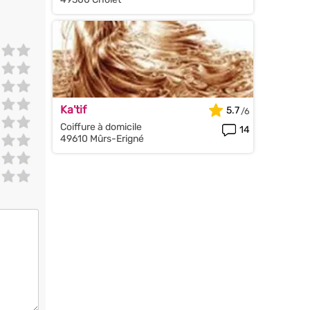
Ka'tif
5.7
Coiffure à domicile
14
49610 Mûrs-Erigné