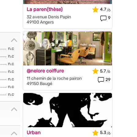
La paren(thèse)
4.7
32 avenue Denis Papin
9
49100 Angers
n.c
n.c
n.c
@nelore coiffure
5.7
n.c
11 chemin de la roche pairon
n.c
29
49150 Baugé
n.c
n.c
Urban
5.3