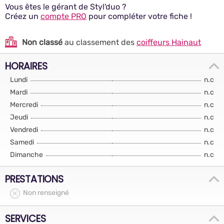
Vous êtes le gérant de Styl'duo ?
Créez un
compte PRO
pour compléter votre fiche !
Non classé
au classement des
coiffeurs Hainaut
HORAIRES
Lundi
n.c
Mardi
n.c
Mercredi
n.c
Jeudi
n.c
Vendredi
n.c
Samedi
n.c
Dimanche
n.c
PRESTATIONS
Non renseigné
SERVICES