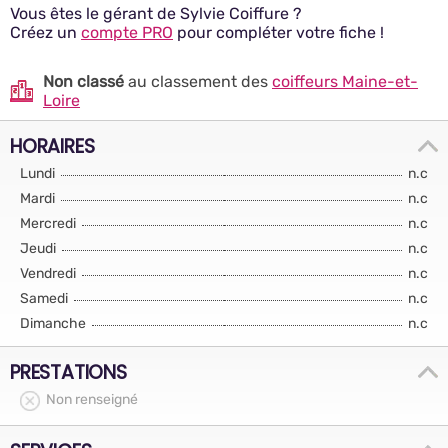
Vous êtes le gérant de Sylvie Coiffure ?
Créez un
compte PRO
pour compléter votre fiche !
Non classé
au classement des
coiffeurs Maine-et-
Loire
HORAIRES
Lundi
n.c
Mardi
n.c
Mercredi
n.c
Jeudi
n.c
Vendredi
n.c
Samedi
n.c
Dimanche
n.c
PRESTATIONS
Non renseigné