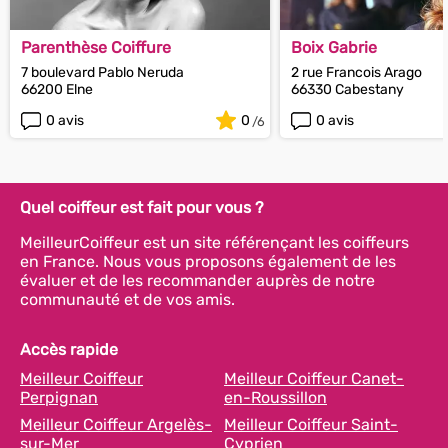
Parenthèse Coiffure
Boix Gabrie
7 boulevard Pablo Neruda
2 rue Francois Arago
66200 Elne
66330 Cabestany
0 avis
0
0 avis
Quel coiffeur est fait pour vous ?
MeilleurCoiffeur est un site référençant les coiffeurs
en France. Nous vous proposons également de les
évaluer et de les recommander auprès de notre
communauté et de vos amis.
Accès rapide
Meilleur Coiffeur
Meilleur Coiffeur Canet-
Perpignan
en-Roussillon
Meilleur Coiffeur Argelès-
Meilleur Coiffeur Saint-
sur-Mer
Cyprien