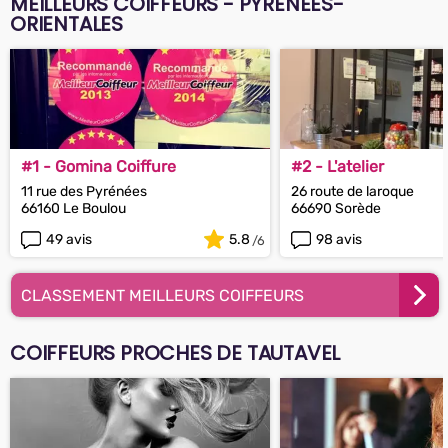
MEILLEURS COIFFEURS - PYRÉNÉES-
ORIENTALES
#1 - Gomina Coiffure
#2 - L'atelier
11 rue des Pyrénées
26 route de laroque
66160 Le Boulou
66690 Sorède
49 avis
5.8
98 avis
CLASSEMENT MEILLEURS COIFFEURS
COIFFEURS PROCHES DE TAUTAVEL