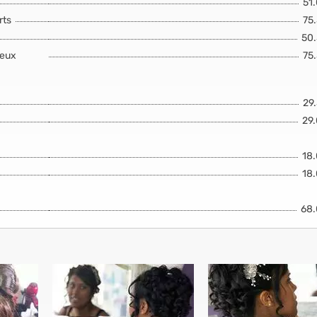
51
rts
75
50
veux
75
29
29
18
18
68