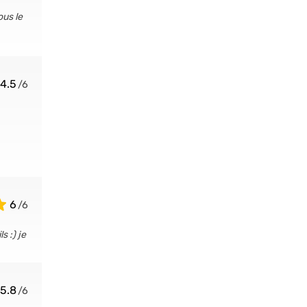
ous le
4.5
6
s :) je
5.8