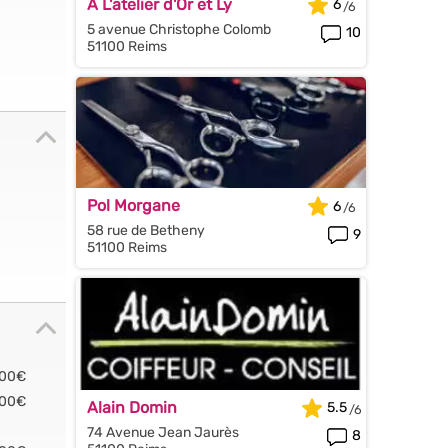
A L'atelier d'Or et Ly
6
5 avenue Christophe Colomb
10
51100 Reims
Pol Morgane
6
58 rue de Betheny
9
51100 Reims
.00€
.00€
Alain Domin
5.5
74 Avenue Jean Jaurès
8