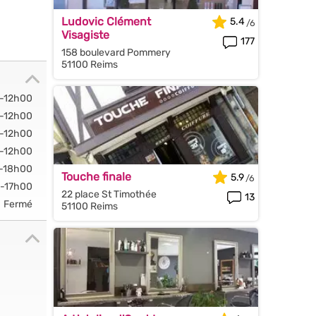
Ludovic Clément
5.4
Visagiste
177
158 boulevard Pommery
51100 Reims
-12h00
-12h00
-12h00
-12h00
-18h00
Touche finale
5.9
-17h00
22 place St Timothée
13
Fermé
51100 Reims