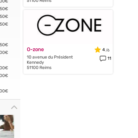
51100 Reims
.00€
.50€
.50€
.50€
.50€
O-zone
4
.00€
10 avenue du Président
11
Kennedy
51100 Reims
.00€
.00€
.00€