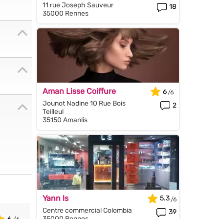
11 rue Joseph Sauveur
18
35000 Rennes
Aman Lisse Coiffure
6
Jounot Nadine 10 Rue Bois
2
Teilleul
35150 Amanlis
Yann ls
5.3
Centre commercial Colombia
39
35000 Rennes