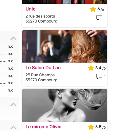
Unic
6
2 rue des sports
1
35270 Combourg
n.c
n.c
n.c
Le Salon Du Lac
5.4
n.c
25 Rue Champs
n.c
1
35270 Combourg
n.c
n.c
Le miroir d'Olivia
5.8