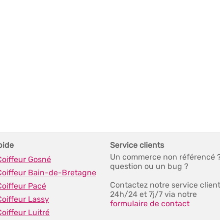
pide
Service clients
Un commerce non référencé 
Coiffeur Gosné
question ou un bug ?
 Coiffeur Bain-de-Bretagne
Contactez notre service clien
Coiffeur Pacé
24h/24 et 7j/7 via notre
Coiffeur Lassy
formulaire de contact
Coiffeur Luitré