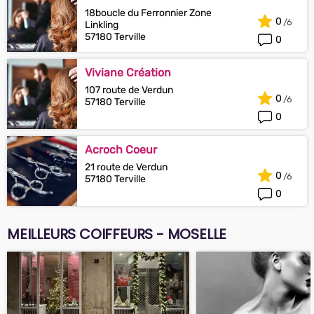
18boucle du Ferronnier Zone
0
Linkling
57180 Terville
0
Viviane Création
107 route de Verdun
0
57180 Terville
0
Acroch Coeur
21 route de Verdun
0
57180 Terville
0
MEILLEURS COIFFEURS - MOSELLE