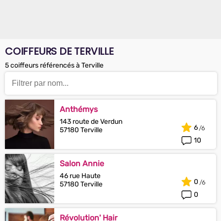
COIFFEURS DE TERVILLE
5 coiffeurs référencés à Terville
Anthémys
143 route de Verdun
6
57180 Terville
10
Salon Annie
46 rue Haute
0
57180 Terville
0
Révolution' Hair