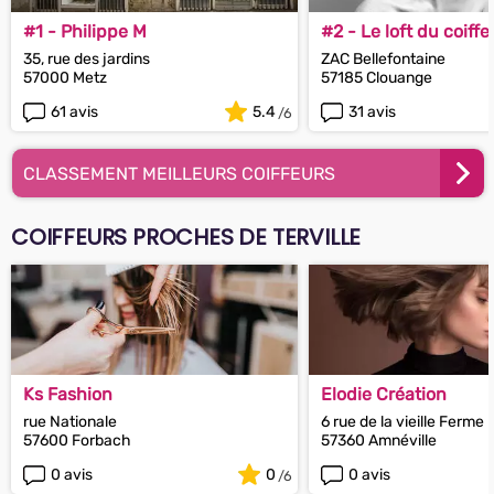
#1 - Philippe M
#2 - Le loft du coiffe
35, rue des jardins
ZAC Bellefontaine
57000 Metz
57185 Clouange
61 avis
5.4
31 avis
CLASSEMENT MEILLEURS COIFFEURS
COIFFEURS PROCHES DE TERVILLE
Ks Fashion
Elodie Création
rue Nationale
6 rue de la vieille Ferme
57600 Forbach
57360 Amnéville
0 avis
0
0 avis