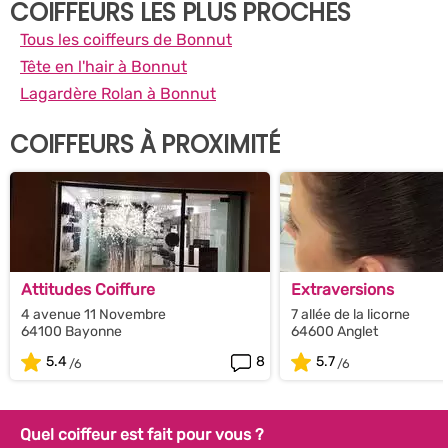
COIFFEURS LES PLUS PROCHES
Tous les coiffeurs de Bonnut
Tête en l'hair à Bonnut
Lagardère Rolan à Bonnut
COIFFEURS À PROXIMITÉ
Attitudes Coiffure
Extraversions
4 avenue 11 Novembre
7 allée de la licorne
64100 Bayonne
64600 Anglet
5.4
8
5.7
Quel coiffeur est fait pour vous ?