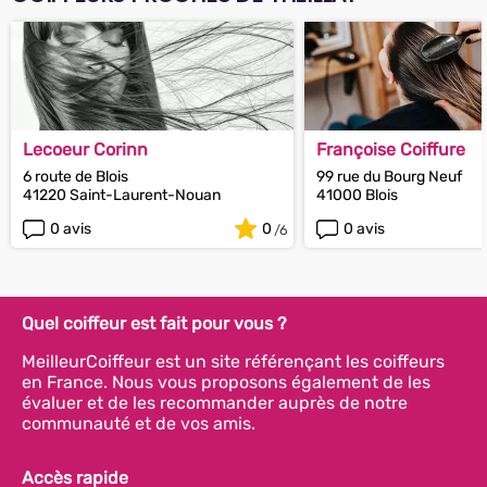
Lecoeur Corinn
Françoise Coiffure
6 route de Blois
99 rue du Bourg Neuf
41220 Saint-Laurent-Nouan
41000 Blois
0 avis
0
0 avis
Quel coiffeur est fait pour vous ?
MeilleurCoiffeur est un site référençant les coiffeurs
en France. Nous vous proposons également de les
évaluer et de les recommander auprès de notre
communauté et de vos amis.
Accès rapide