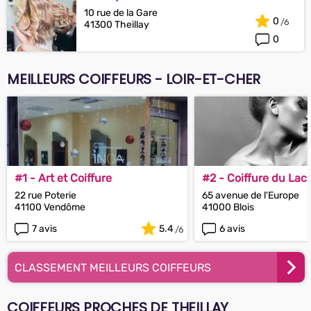
10 rue de la Gare
0
41300 Theillay
0
MEILLEURS COIFFEURS - LOIR-ET-CHER
#1 - Art et Coiffure
#2 - Coiffure du Lac
Attitude
22 rue Poterie
65 avenue de l'Europe
41100 Vendôme
41000 Blois
7 avis
5.4
6 avis
CLASSEMENT MEILLEURS COIFFEURS
COIFFEURS PROCHES DE THEILLAY