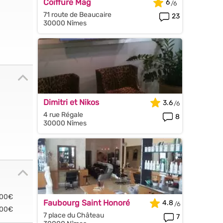
Coiffure Mag
6
71 route de Beaucaire
23
30000 Nîmes
Dimitri et Nikos
3.6
4 rue Régale
8
30000 Nîmes
.00€
Faubourg Saint Honoré
4.8
.00€
7 place du Château
7