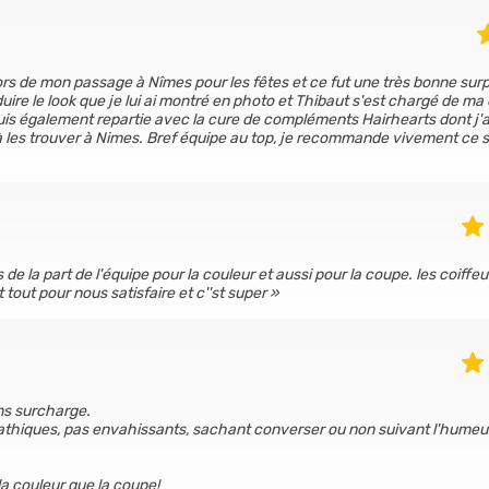
rs de mon passage à Nîmes pour les fêtes et ce fut une très bonne surp
uire le look que je lui ai montré en photo et Thibaut s'est chargé de ma
suis également repartie avec la cure de compléments Hairhearts dont j'
 à les trouver à Nimes. Bref équipe au top, je recommande vivement ce s
e la part de l'équipe pour la couleur et aussi pour la coupe. les coiffeu
t tout pour nous satisfaire et c''st super
ans surcharge.
athiques, pas envahissants, sachant converser ou non suivant l'humeu
la couleur que la coupe!