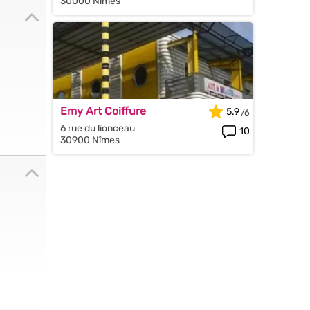
30000 Nîmes
Emy Art Coiffure
5.9
6 rue du lionceau
10
30900 Nîmes