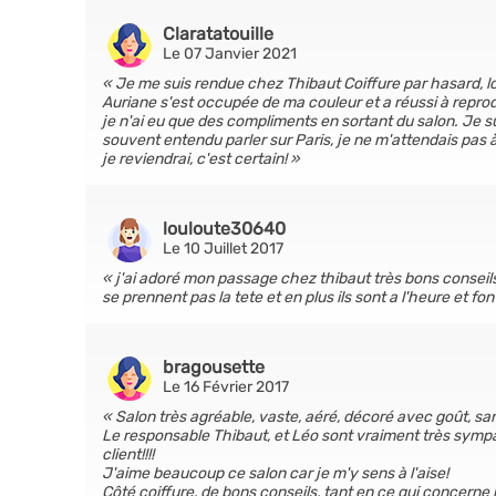
Claratatouille
Le 07 Janvier 2021
Je me suis rendue chez Thibaut Coiffure par hasard, lo
Auriane s'est occupée de ma couleur et a réussi à reprod
je n'ai eu que des compliments en sortant du salon. Je 
souvent entendu parler sur Paris, je ne m'attendais pas
je reviendrai, c'est certain!
louloute30640
Le 10 Juillet 2017
j'ai adoré mon passage chez thibaut très bons conseils d
se prennent pas la tete et en plus ils sont a l'heure et fon
bragousette
Le 16 Février 2017
Salon très agréable, vaste, aéré, décoré avec goût, s
Le responsable Thibaut, et Léo sont vraiment très symp
client!!!!
J'aime beaucoup ce salon car je m'y sens à l'aise!
Côté coiffure, de bons conseils, tant en ce qui concerne 