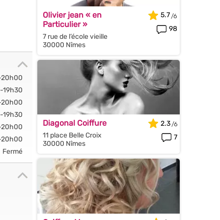
Olivier jean « en
5.7
Particulier »
98
7 rue de l’école vieille
30000 Nîmes
-20h00
-19h30
-20h00
-19h30
Diagonal Coiffure
2.3
-20h00
11 place Belle Croix
7
-20h00
30000 Nîmes
Fermé