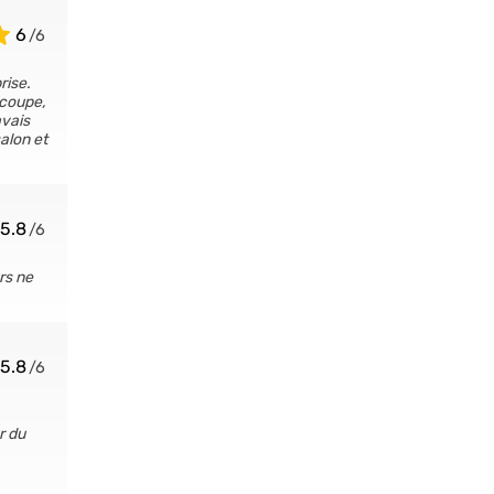
6
rise.
 coupe,
avais
alon et
5.8
rs ne
5.8
r du