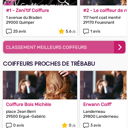
#1 - Zeni'tif Coiffure
#2 - Le coiffeur de r
1 avenue du Braden
117 hent coat menhir
29000 Quimper
29170 Fouesnant
25 avis
5.6
1 avis
CLASSEMENT MEILLEURS COIFFEURS
COIFFEURS PROCHES DE TRÉBABU
Coiffure Bois Michèle
Erwann Coiff'
place Jean Berri
Landerneau
29500 Ergué-Gabéric
29800 Landerneau
0 avis
0
3 avis