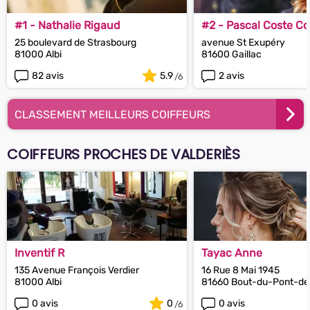
#1 - Nathalie Rigaud
#2 - Pascal Coste Co
25 boulevard de Strasbourg
avenue St Exupéry
81000 Albi
81600 Gaillac
82 avis
5.9
2 avis
CLASSEMENT MEILLEURS COIFFEURS
COIFFEURS PROCHES DE VALDERIÈS
Inventif R
Tayac Anne
135 Avenue François Verdier
16 Rue 8 Mai 1945
81000 Albi
81660 Bout-du-Pont-de
0 avis
0
0 avis