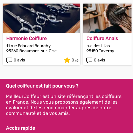
Harmonie Coiffure
Coiffure Anais
11 rue Edouard Bourchy
rue des Lilas
95260 Beaumont-sur-Oise
95150 Taverny
0 avis
0
0 avis
Quel coiffeur est fait pour vous ?
MeilleurCoiffeur est un site référençant les coiffeurs
en France. Nous vous proposons également de les
évaluer et de les recommander auprès de notre
communauté et de vos amis.
Accès rapide