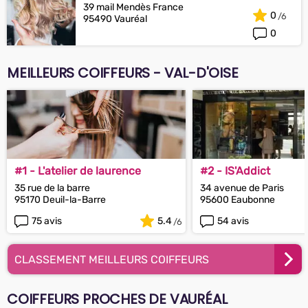
39 mail Mendès France
0
95490 Vauréal
0
MEILLEURS COIFFEURS - VAL-D'OISE
#1 - L'atelier de laurence
#2 - IS'Addict
35 rue de la barre
34 avenue de Paris
95170 Deuil-la-Barre
95600 Eaubonne
75 avis
5.4
54 avis
CLASSEMENT MEILLEURS COIFFEURS
COIFFEURS PROCHES DE VAURÉAL