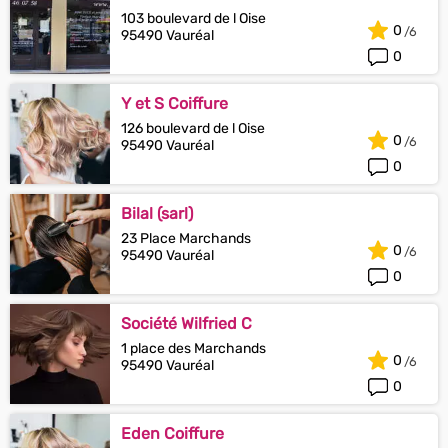
103 boulevard de l Oise
0
95490 Vauréal
0
Y et S Coiffure
126 boulevard de l Oise
0
95490 Vauréal
0
Bilal (sarl)
23 Place Marchands
0
95490 Vauréal
0
Société Wilfried C
1 place des Marchands
0
95490 Vauréal
0
Eden Coiffure