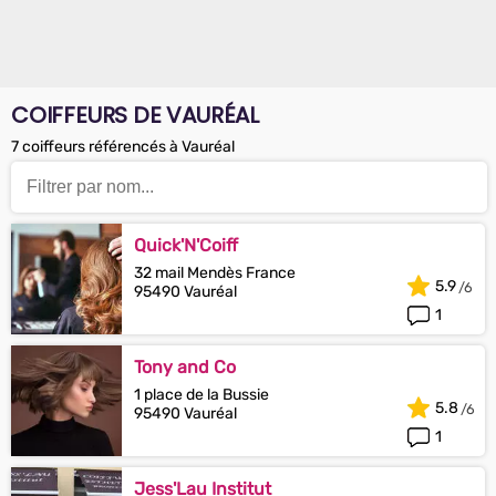
COIFFEURS DE VAURÉAL
7 coiffeurs référencés à Vauréal
Quick'N'Coiff
32 mail Mendès France
5.9
95490 Vauréal
1
Tony and Co
1 place de la Bussie
5.8
95490 Vauréal
1
Jess'Lau Institut