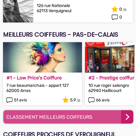
126 rue Nationale
0
62113 Verquigneul
0
MEILLEURS COIFFEURS - PAS-DE-CALAIS
#1 - Low Price's Coiffure
#2 - Prestige coiffur
7 rue beaumarchais - appart 127
10 rue roger salengro
62000 Arras
62940 Haillicourt
51 avis
5.9
66 avis
CLASSEMENT MEILLEURS COIFFEURS
COIFFEURS PROCHES DE VERQUIGNEUL