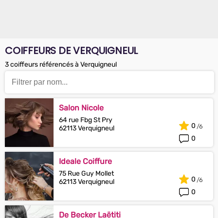
COIFFEURS DE VERQUIGNEUL
3 coiffeurs référencés à Verquigneul
Salon Nicole
64 rue Fbg St Pry
0
62113 Verquigneul
0
Ideale Coiffure
75 Rue Guy Mollet
0
62113 Verquigneul
0
De Becker Laëtiti