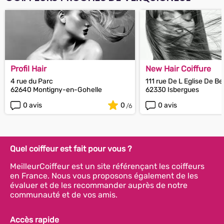
Profil Hair
New Hair Coiffure
4 rue du Parc
111 rue De L Eglise De B
62640 Montigny-en-Gohelle
62330 Isbergues
0 avis
0
0 avis
Quel coiffeur est fait pour vous ?
MeilleurCoiffeur est un site référençant les coiffeurs
en France. Nous vous proposons également de les
évaluer et de les recommander auprès de notre
communauté et de vos amis.
Accès rapide