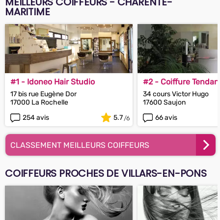
MEILLEURS COIFFEURS - CHARENTE-
MARITIME
#1 - Idoneo Hair Studio
#2 - Coiffure Tenda
17 bis rue Eugène Dor
34 cours Victor Hugo
17000 La Rochelle
17600 Saujon
254 avis
5.7
66 avis
CLASSEMENT MEILLEURS COIFFEURS
COIFFEURS PROCHES DE VILLARS-EN-PONS