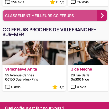
295 avis
5.7
117 avis
CLASSEMENT MEILLEURS COIFFEURS
COIFFEURS PROCHES DE VILLEFRANCHE-
SUR-MER
Verschaeve Anita
3 de Meche
55 Avenue Cannes
28 rue Barla
06160 Juan-les-Pins
06300 Nice
0 avis
0
0 avis
Quel coiffeur est fait pour vous ?