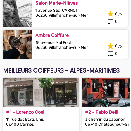
Salon Marie-Nièves
1 avenue Sadi CARNOT
0
06230 Villefranche-sur-Mer
0
Ambre Coiffure
18 avenue Mal Foch
0
06230 Villefranche-sur-Mer
0
MEILLEURS COIFFEURS - ALPES-MARITIMES
#1 - Lorenzo Cosi
#2 - Fabio Belli
11 rue des Etats Unis
3 chemin du cabanon
06400 Cannes
06740 Châteauneuf-Gr