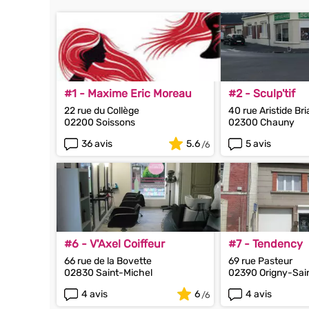
#1 - Maxime Eric Moreau
#2 - Sculp'tif
22 rue du Collège
40 rue Aristide Br
02200 Soissons
02300 Chauny
36 avis
5.6
5 avis
#6 - V'Axel Coiffeur
#7 - Tendency
66 rue de la Bovette
69 rue Pasteur
02830 Saint-Michel
02390 Origny-Sai
4 avis
6
4 avis