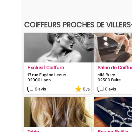
COIFFEURS PROCHES DE VILLER
Exclusif Coiffure
Salon de Coiff
17 rue Eugène Leduc
cité Buire
02000 Laon
02500 Buire
0 avis
0
0 avis
Tchip
Bouyer Gaëlle