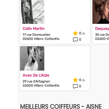
Colin Martin
Dequay
0
17 rue Demoustier
35 rue D
02600 Villers-Cotterêts
02600 Vi
0
Avec De L'Aide
0
29 rue d'Artagnan
02600 Villers-Cotterêts
0
MEILLEURS COIFFEURS - AISNE