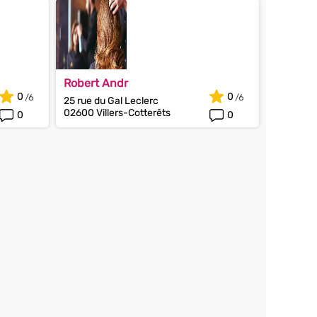
Robert Andr
0
0
25 rue du Gal Leclerc
02600 Villers-Cotterêts
0
0