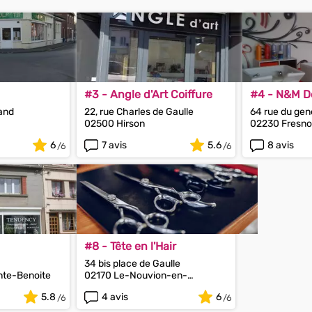
#3 - Angle d'Art Coiffure
#4 - N&M D
iand
22, rue Charles de Gaulle
64 rue du gene
02500 Hirson
02230 Fresno
6
7 avis
5.6
8 avis
#8 - Tête en l'Hair
34 bis place de Gaulle
nte-Benoite
02170 Le-Nouvion-en-
Thiérache
5.8
4 avis
6