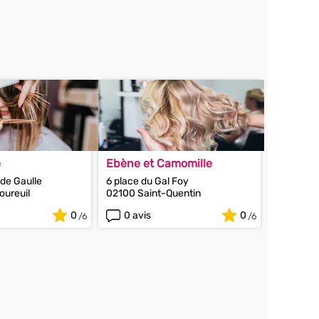
e
Ebène et Camomille
 de Gaulle
6 place du Gal Foy
oureuil
02100 Saint-Quentin
0
0 avis
0