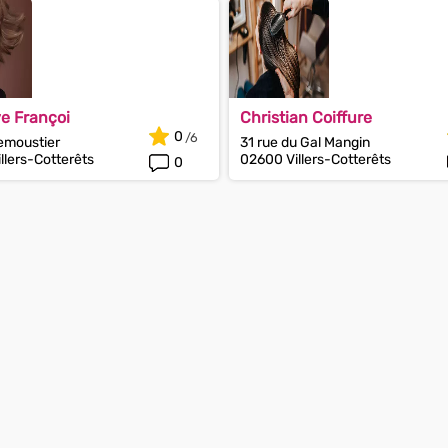
e Françoi
Christian Coiffure
0
emoustier
31 rue du Gal Mangin
llers-Cotterêts
02600 Villers-Cotterêts
0