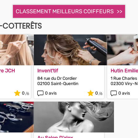
CLASSEMENT MEILLEURS COIFFEURS
S-COTTERÊTS
ure JCH
Invent'tif
Hutin Emili
84 rue du Dr Cordier
1 Rue Charles
02100 Saint-Quentin
02300 Viry-N
0
0 avis
0
0 avis
Au Salon D'alex