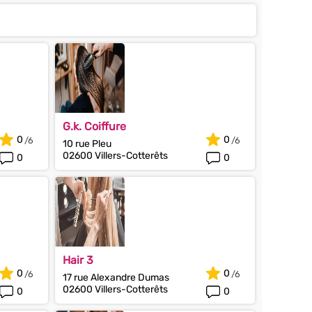
G.k. Coiffure
0
0
10 rue Pleu
02600 Villers-Cotterêts
0
0
Hair 3
0
0
17 rue Alexandre Dumas
02600 Villers-Cotterêts
0
0