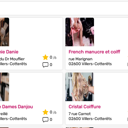
ie Danie
French manucre et coiff
0
du Dr Mouflier
rue Marignan
llers-Cotterêts
02600 Villers-Cotterêts
0
e Dames Danjou
Cristal Coiffure
0
eillé
7 rue Carnot
llers-Cotterêts
02600 Villers-Cotterêts
0