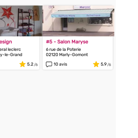
esign
#5 - Salon Maryse
ral leclerc
6 rue de la Poterie
y-le-Grand
02120 Marly-Gomont
5.2
10 avis
5.9