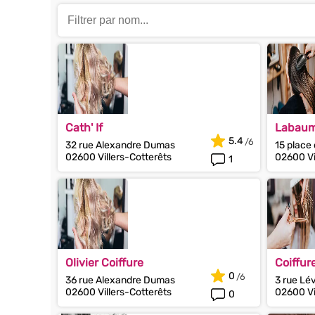
Cath' If
Labaum
5.4
32 rue Alexandre Dumas
15 place 
02600 Villers-Cotterêts
02600 Vi
1
Olivier Coiffure
Coiffur
0
36 rue Alexandre Dumas
3 rue Lév
02600 Villers-Cotterêts
02600 Vi
0